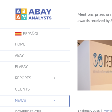
Skip
to
Mentions, prizes or 
content
awards received by 
ESPAÑOL
HOME
ABAY
BI ABAY
REPORTS
CLIENTS
NEWS
1 February 2016
|
Mentio
CONFERENCES