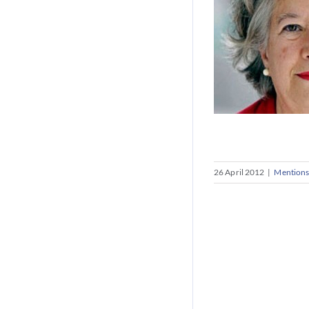
26 April 2012
|
Mentions,
Mención Es
Áng