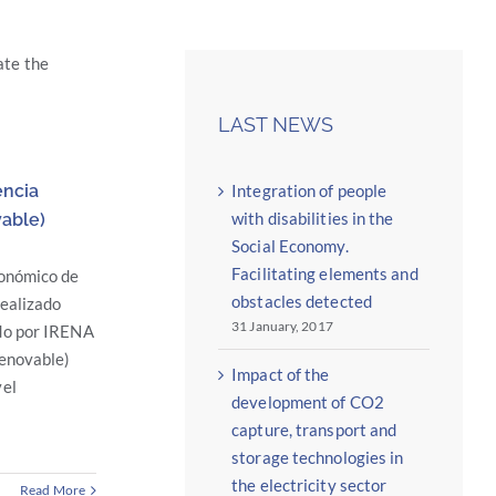
ate the
LAST NEWS
Integration of people
encia
with disabilities in the
vable)
Social Economy.
Facilitating elements and
conómico de
obstacles detected
realizado
31 January, 2017
do por IRENA
Renovable)
Impact of the
vel
development of CO2
capture, transport and
storage technologies in
the electricity sector
Read More