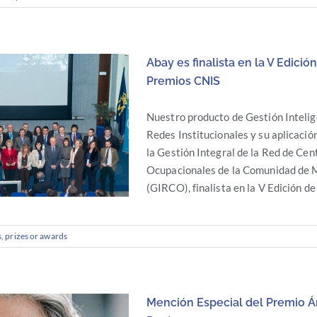
o de IRENA (Agencia
de Energía Renovable)
Abay es finalista en la V Edición
Premios CNIS
Nuestro producto de Gestión Inteli
Redes Institucionales y su aplicació
la Gestión Integral de la Red de Cen
Ocupacionales de la Comunidad de 
(GIRCO), finalista en la V Edición de l
, prizes or awards
sta en la V Edición de
remios CNIS
Mención Especial del Premio 