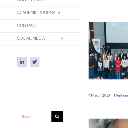
Reconocimient
Internacional 
ACADEMIC JOURNALS
CONTACT
SOCIAL MEDIA
LinkedIn
Twitter
Insert Tagline Here
7 March 2015
|
Mentions
Abay es finali
Search
los P
for: