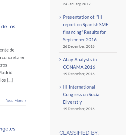
24 January, 2017
Presentation of: “III
report on Spanish SME
 de los
financing” Results for
September 2016
26 December, 2016
gente de
n concreta en
Abay Analysts in
tros
CONAMA 2016
Madrid
19 December, 2016
os [...]
III International
Congress on Social
Read More
Diverstiy
19 December, 2016
Ángeles
CLASSIFIED BY: