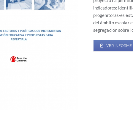
proyecto ha permitid
indicadores; identif
progenitoras/es está
del ámbito escolar e
segregación sobre lo
VER INFORME