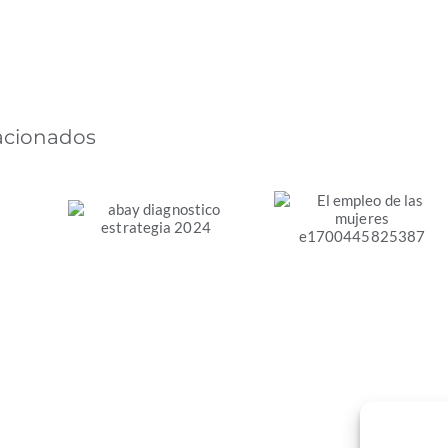
lacionados
Diagnóstico de la
El empleo de las
Estrategia de
mujeres en la
Transición Justa
s
transición
de la Comunitat
s.
energética justa
Valenciana
en España