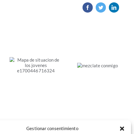
Facebook
Twitter
LinkedIn
«Mézclate
conmigo».
Mapa de
Estudio
situación de los
sobre la
jóvenes en el
segregación
mercado de
educativa
trabajo de la
Economía Social
Gestionar consentimiento