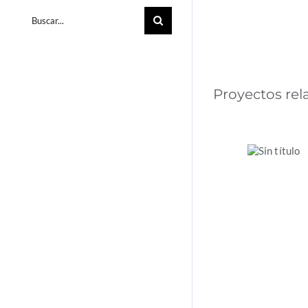
Buscar:
Proyectos re
La
acción
climática
en las
empresa
española
2024