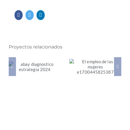
Facebook
Twitter
LinkedIn
Proyectos relacionados
Diagnóstico de la
El empleo de las
Estrategia de
mujeres en la
Transición Justa de
transición
la Comunitat
energética justa en
Valenciana
España