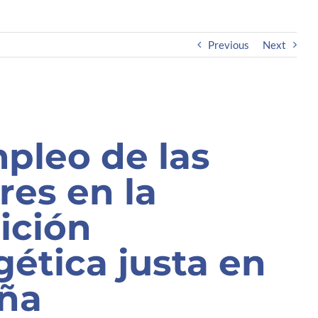
Previous
Next
mpleo de las
res en la
ición
ética justa en
ña