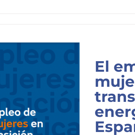
El e
muje
trans
energ
Espa