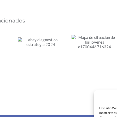
lacionados
Diagnóstico de la
Mapa de
Estrategia de
situación de los
Transición Justa
jóvenes en el
s
de la Comunitat
mercado de
s.
Valenciana
trabajo de la
Economía Social
Este sitio We
mostrarte pu