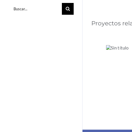
Buscar:
Proyectos re
La
acción
climática
en las
empresa
española
2024