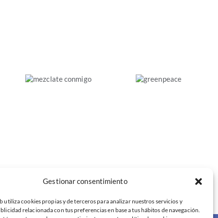
Darle
una
vuelta
al
«Mézclate
sistema.
conmigo».
Un
Estudio
4,8%
sobre la
del PIB
segregación
para
educativa
entrar
en
números
verdes
Gestionar consentimiento
b utiliza cookies propias y de terceros para analizar nuestros servicios y
blicidad relacionada con tus preferencias en base a tus hábitos de navegación.