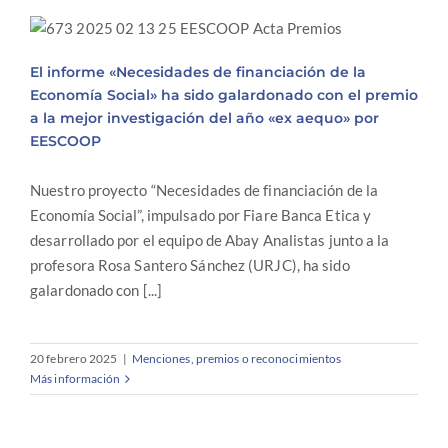
El informe «Necesidades de financiación de la
Economía Social» ha sido galardonado con el
El informe «Necesidades de financiación de la
premio a la mejor investigación del año «ex
Economía Social» ha sido galardonado con el premio
aequo» por EESCOOP
a la mejor investigación del año «ex aequo» por
EESCOOP
Nuestro proyecto “Necesidades de financiación de la
Economía Social”, impulsado por Fiare Banca Etica y
desarrollado por el equipo de Abay Analistas junto a la
profesora Rosa Santero Sánchez (URJC), ha sido
galardonado con [...]
20 febrero 2025
|
Menciones, premios o reconocimientos
Más información