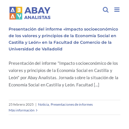
Saltar
al
Presentación del informe «Impacto
contenido
socioeconómico de los valores y principios de
la Economía Social en Castilla y León» en la
Presentación del informe «Impacto socioeconómico
Facultad de Comercio de la Universidad de
de los valores y principios de la Economía Social en
Valladolid
Castilla y León» en la Facultad de Comercio de la
Universidad de Valladolid
Presentación del informe "Impacto socioeconómico de los
valores y principios de la Economía Social en Castilla y
León" por Abay Analistas. Jornada sobre la situación de la
Economía Social en Castilla y León. Facultad [...]
25 febrero 2025
|
Noticia
,
Presentaciones de informes
Más información