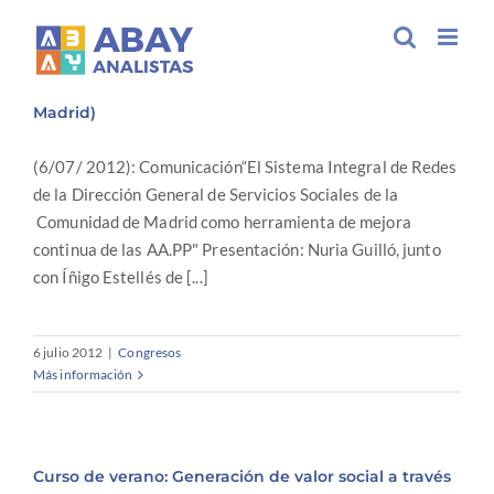
Saltar
al
I Congreso en Gobernanza y Asuntos Públicos
contenido
(Fundación General Universidad Complutense de
Madrid)
(6/07/ 2012): Comunicación“El Sistema Integral de Redes
de la Dirección General de Servicios Sociales de la
Comunidad de Madrid como herramienta de mejora
continua de las AA.PP" Presentación: Nuria Guilló, junto
con Íñigo Estellés de [...]
6 julio 2012
|
Congresos
Más información
Curso de verano: Generación de valor social a través