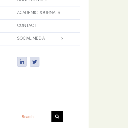
ACADEMIC JOURNALS
CONTACT
SOCIAL MEDIA
LinkedIn
Twitter
Insert Tagline Here
Search
for: