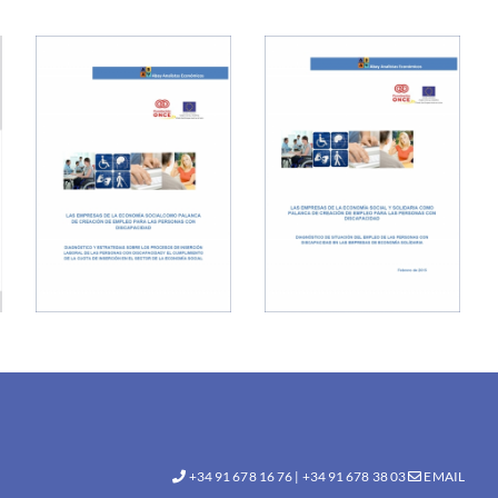
Diagnóstico de
situación del
Informe de
empleo de las
resultados de
personas con
+34 91 678 16 76 | +34 91 678 38 03
EMAIL
cuota de reserva
discapacidad en