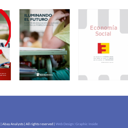
Iluminando el
Las empresas de
futuro (índice de
la Economía
r,
Save the Children
social como
a
sobre equidad
palanca para la
no
educativa en
creación de
| Abay Analysts | All rights reserved |
Web Design: Graphic Inside