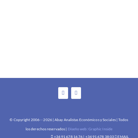
© Copyright 2006- -
2026 | Abay Analistas Económicos y Sociales | Todos
los derechos reservados |
Diseño web: Graphic Inside
+34 91 678 16 76 | +34 91 678 38 03
EMAIL