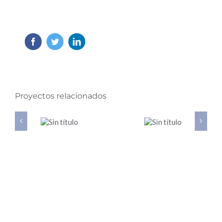
Facebook
Twitter
LinkedIn
Proyectos relacionados
El
La
impacto
acción
económico
climática
de la
en las
normalización
empresas
en
españolas.
España
2024