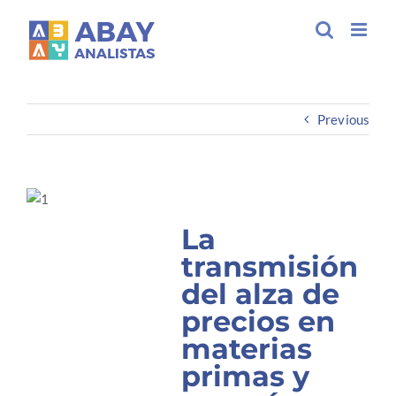
Saltar
La transmisión del alza de precios en materias
primas y energía en las cadenas de suministro
al
industriales
contenido
Previous
La
transmisión
del alza de
precios en
materias
primas y