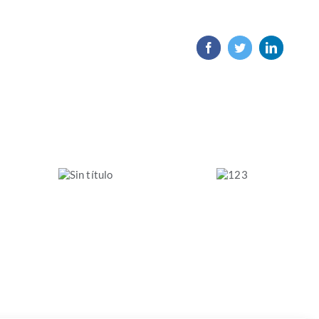
Facebook
Twitter
LinkedIn
Impacto
socioeconómico
de
los
La
valores
acción
y
climática
principios
en las
de
empresas
la
españolas.
Economía
2024
Social
en
Castilla
y
León