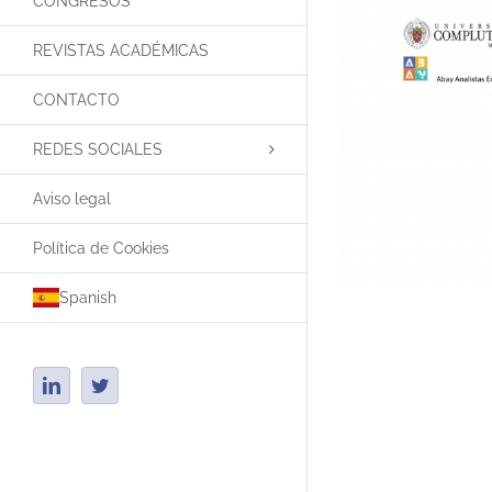
CONGRESOS
REVISTAS ACADÉMICAS
CONTACTO
REDES SOCIALES
Aviso legal
Política de Cookies
Spanish
LinkedIn
Twitter
La
transm
del