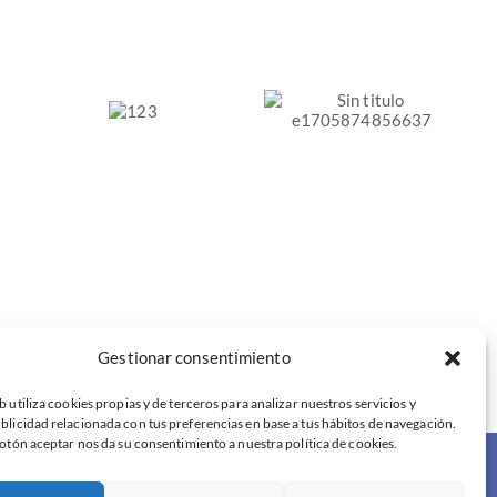
de
los
valores
Análisis del
y
impacto
principios
socioeconómico
de
de los valores y
la
principios de la
Economía
Economía Social
Social
en España
en
Castilla
y
León
Gestionar consentimiento
b utiliza cookies propias y de terceros para analizar nuestros servicios y
blicidad relacionada con tus preferencias en base a tus hábitos de navegación.
botón aceptar nos da su consentimiento a nuestra política de cookies.