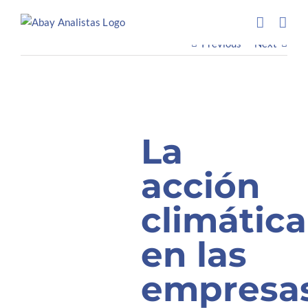
Saltar
al
contenido
Previous
Next
La
acción
climática
en las
empresa