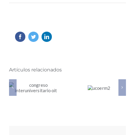
Facebook
Twitter
LinkedIn
Artículos relacionados
IV
Congreso
Participación en el
Educativo
Congreso
«Educación,
Interuniversitario
un
OIT Sobre el futuro
cambio
del trabajo
necesario»