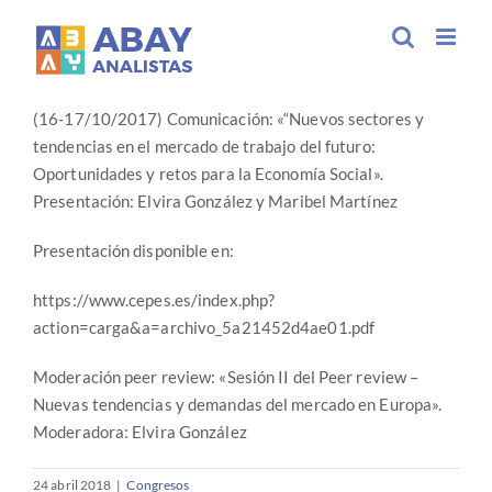
Saltar
al
Peer Review Social Economy Network (SEN)
contenido
(16-17/10/2017) Comunicación: «“Nuevos sectores y
tendencias en el mercado de trabajo del futuro:
Oportunidades y retos para la Economía Social».
Presentación: Elvira González y Maribel Martínez
Presentación disponible en:
https://www.cepes.es/index.php?
action=carga&a=archivo_5a21452d4ae01.pdf
Moderación peer review: «Sesión II del Peer review –
Nuevas tendencias y demandas del mercado en Europa».
Moderadora: Elvira González
24 abril 2018
|
Congresos