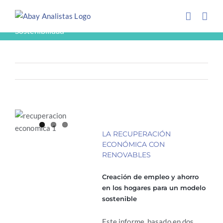
Saltar
INFORMES
al
contenido
Sostenibilidad
LA RECUPERACIÓN
ECONÓMICA CON
RENOVABLES
Creación de empleo y ahorro
en los hogares para un modelo
sostenible
Este informe, basado en dos