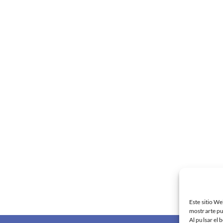
Este sitio We
mostrarte pu
Al pulsar el 