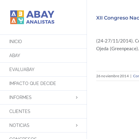
Saltar
al
XII Congreso Na
contenido
(24-27/11/2014). Co
INICIO
Ojeda (Greenpeace).
ABAY
EVALUABAY
26 noviembre 2014
|
Con
IMPACTO QUE DECIDE
INFORMES
CLIENTES
NOTICIAS